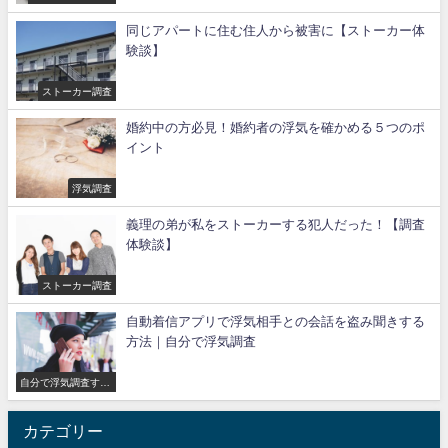
同じアパートに住む住人から被害に【ストーカー体
験談】
ストーカー調査
婚約中の方必見！婚約者の浮気を確かめる５つのポ
イント
浮気調査
義理の弟が私をストーカーする犯人だった！【調査
体験談】
ストーカー調査
自動着信アプリで浮気相手との会話を盗み聞きする
方法｜自分で浮気調査
自分で浮気調査する
方法
カテゴリー