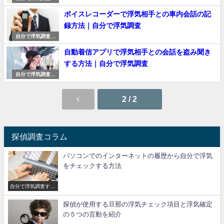
る方法
ボイスレコーダーで浮気相手との車内会話の記
録方法｜自分で浮気調査
自分で浮気調査す
る方法
自動着信アプリで浮気相手との会話を盗み聞き
する方法｜自分で浮気調査
自分で浮気調査す
る方法
2 / 2
探偵調査コラム
パソコンでのインターネットの履歴から自分で浮気
をチェックする方法
自分で浮気調査する
方法
探偵が使用する旦那の浮気チェック項目と浮気確定
の５つの言動を紹介