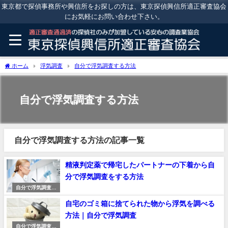
東京都で探偵事務所や興信所をお探しの方は、東京探偵興信所適正審査協会
にお気軽にお問い合わせ下さい。
ホーム
浮気調査
自分で浮気調査する方法
自分で浮気調査する方法
自分で浮気調査する方法の記事一覧
精液判定薬で帰宅したパートナーの下着から自
分で浮気調査をする方法
自分で浮気調査す
る方法
自宅のゴミ箱に捨てられた物から浮気を調べる
方法｜自分で浮気調査
自分で浮気調査す