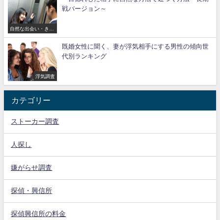
戦バージョン～
自然な出会い・きっ
かけ作り
既婚女性に聞く、妻が浮気相手にする男性の傾向世
代別ランキング
浮気調査
カテゴリー
ストーカー調査
人探し
嫌がらせ調査
探偵・興信所
探偵興信所の料金