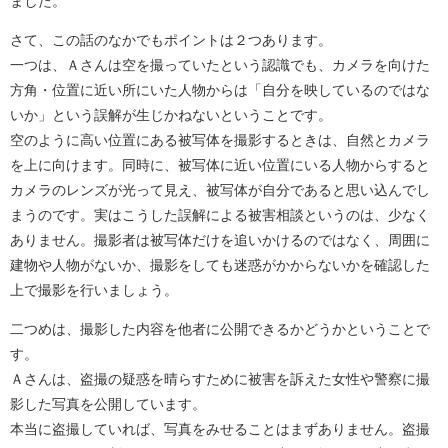
ました。
さて、この話のなかでもポイントは２つあります。
一つは、Ａさんは空を撮っていたという認識でも、カメラを向けた
方角・位置に近い所にいた人物からは「自分を映しているのではな
いか」という誤解が生じかねないということです。
空のように高い位置にある被写体を撮影するときは、自然とカメラ
を上に向けます。同時に、被写体に近い位置にいる人物からすると
カメラのレンズが光って見え、被写体が自分であると思い込んでし
まうのです。実はこうした誤解による被害相談というのは、少なく
ありません。撮影者は被写体だけを追いかけるのではなく、周囲に
建物や人物がないか、撮影をしても迷惑がかからないかを確認した
上で撮影を行いましょう。
二つめは、撮影した内容を他者に公開できるかどうかということで
す。
Ａさんは、盗撮の疑惑を晴らすために被害を訴えた女性や警察に撮
影した写真を公開しています。
本当に盗撮していれば、写真をみせることはまずありません。盗撮