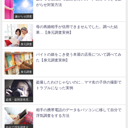
がらせ対策方法
嫌がらせ調査
母の再婚相手が信用できませんでした。調べた結
果…【身元調査実例】
身元調査
バイトの娘をこき使う本屋の店長について調べてみ
た【身元調査実例】
身元調査
盗撮したわけじゃないのに…ママ友の子供の撮影で
トラブルになった実例
盗撮・盗聴器発見調
査
相手の携帯電話のデータをパソコンに移して自分で
浮気調査をする方法
自分で浮気調査する