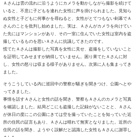
Ａさんは雲の流れに沿うようにカメラを動かしながら撮影を続けて
いると、不意に子どもを連れた女性に声を掛けられました。見知ら
ぬ女性と子どもに何事かを尋ねると、女性がとてつもない剣幕でＡ
さんのことを批判し始めました。実は、Ａさんがカメラを向けてい
た先にはマンションがあり、その一室に住んでいた女性は室内を盗
撮しているものを思いＡさんに抗議してきたのです。
慌てたＡさんは撮影した写真を女性に見せ、盗撮をしていないこと
を証明してみせますが納得していません。困り果てたＡさんに対
し、女性の怒りは収まる様子がありません。次第に人も集まってき
ました。
そうこうしている内に巡回中の警察が騒ぎを聞きつけ、公園へとや
ってきました。
事情を話すＡさんと女性の話を聞き、警察もＡさんのカメラと写真
を確認しました。結局どこにも盗撮した記録がないことと、Ａさん
が休日の度にこの公園にきては空を撮っていたことを知っていた近
所の住民の証言もあり、Ａさんは晴れて無実となりました。近所の
住民の話を聞き、ようやく誤解だと認識した女性もＡさんに謝罪し