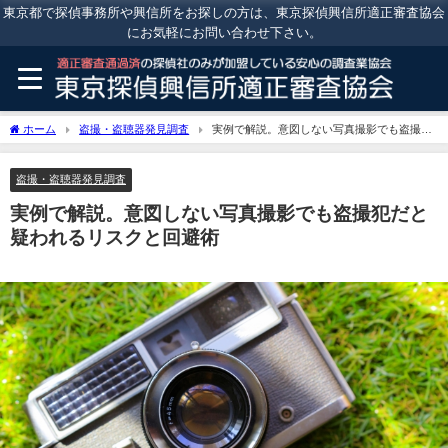
東京都で探偵事務所や興信所をお探しの方は、東京探偵興信所適正審査協会
にお気軽にお問い合わせ下さい。
ホーム
盗撮・盗聴器発見調査
実例で解説。意図しない写真撮影でも盗撮犯
だと疑われるリスクと回避術
盗撮・盗聴器発見調査
実例で解説。意図しない写真撮影でも盗撮犯だと
疑われるリスクと回避術