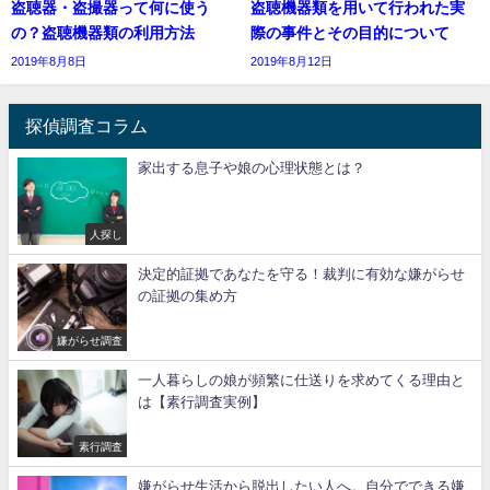
盗聴器・盗撮器って何に使う
盗聴機器類を用いて行われた実
の？盗聴機器類の利用方法
際の事件とその目的について
2019年8月8日
2019年8月12日
探偵調査コラム
家出する息子や娘の心理状態とは？
人探し
決定的証拠であなたを守る！裁判に有効な嫌がらせ
の証拠の集め方
嫌がらせ調査
一人暮らしの娘が頻繁に仕送りを求めてくる理由と
は【素行調査実例】
素行調査
嫌がらせ生活から脱出したい人へ。自分でできる嫌