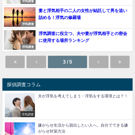
浮気調査
妻と浮気相手の二人の女性が結託して男を追い
詰める！浮気の修羅場
浮気調査
浮気調査に役立つ、夫や妻が浮気相手との密会
に使用する場所ランキング
浮気調査
3 / 5
探偵調査コラム
夫が浮気を考えてしまう・浮気をする環境とは？！
浮気調査
嫌がらせ生活から脱出したい人へ。自分でできる嫌
がらせ対策方法