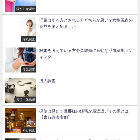
嫌がらせ調査
浮気はする方とされる方どちらが悪い？女性視点の
意見をまとめました
浮気調査
離婚を考えている方必見離婚に有効な浮気証拠ラン
キング
浮気調査
潜入調査
探偵・興信所
探偵は見た！旦那様の帰宅が最近遅いその訳とは
【素行調査実例】
素行調査