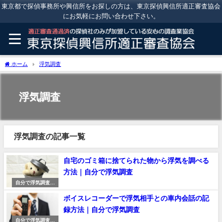
東京都で探偵事務所や興信所をお探しの方は、東京探偵興信所適正審査協会
にお気軽にお問い合わせ下さい。
ホーム
浮気調査
浮気調査
浮気調査の記事一覧
自宅のゴミ箱に捨てられた物から浮気を調べる
方法｜自分で浮気調査
自分で浮気調査す
る方法
ボイスレコーダーで浮気相手との車内会話の記
録方法｜自分で浮気調査
自分で浮気調査す