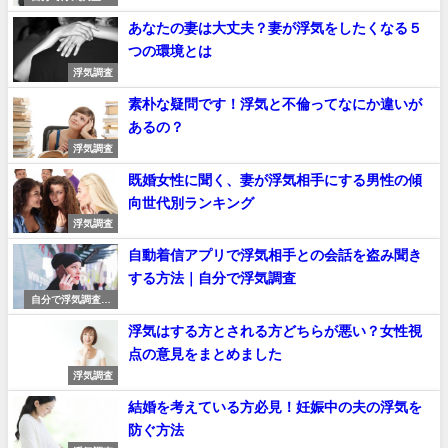
る方法
あなたの妻は大丈夫？妻が浮気をしたくなる５
つの環境とは
浮気調査
素朴な疑問です！浮気と不倫ってなにか違いが
あるの？
浮気調査
既婚女性に聞く、妻が浮気相手にする男性の傾
向世代別ランキング
浮気調査
自動着信アプリで浮気相手との会話を盗み聞き
する方法｜自分で浮気調査
自分で浮気調査す
る方法
浮気はする方とされる方どちらが悪い？女性視
点の意見をまとめました
浮気調査
結婚を考えている方必見！妊娠中の夫の浮気を
防ぐ方法